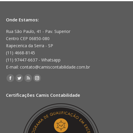
Onde Estamos:
Rua São Paulo, 41 - Pav. Superior
Centro CEP 06850-080
Itapecerica da Serra - SP
(11) 4668-8145
(11) 97447-6637 - Whatsapp
E-mail: contato@camiscontabilidade.com.br
Encontre-nos em:
Facebook
Twitter
Rss
Instagram
page
page
page
page
Certificações Camis Contabilidade
opens
opens
opens
opens
in
in
in
in
new
new
new
new
window
window
window
window