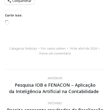
Compartilhar
Curtir isso:
Carregando...
Categoria:
Notícias
Por
camis-admin
14 de abril de 2026
Deixe um comentário
Navegação
ANTERIOR
de
Pesquisa IOB e FENACON – Aplicação
Post
da Inteligência Artificial na Contabilidade
post:
anterior:
PRÓXIMO
Receita apresenta resultados da fiscalização