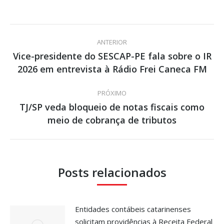
Navegação
ANTERIOR
de
Vice-presidente do SESCAP-PE fala sobre o IR
Post
2026 em entrevista à Rádio Frei Caneca FM
post:
anterior:
PRÓXIMO
TJ/SP veda bloqueio de notas fiscais como
Próximo
meio de cobrança de tributos
post:
Posts relacionados
Entidades contábeis catarinenses
solicitam providências à Receita Federal