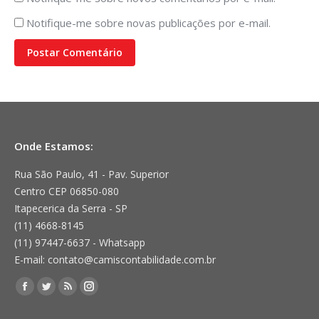
Notifique-me sobre novas publicações por e-mail.
Postar Comentário
Onde Estamos:
Rua São Paulo, 41 - Pav. Superior
Centro CEP 06850-080
Itapecerica da Serra - SP
(11) 4668-8145
(11) 97447-6637 - Whatsapp
E-mail: contato@camiscontabilidade.com.br
Encontre-nos em:
Facebook
Twitter
Rss
Instagram
page
page
page
page