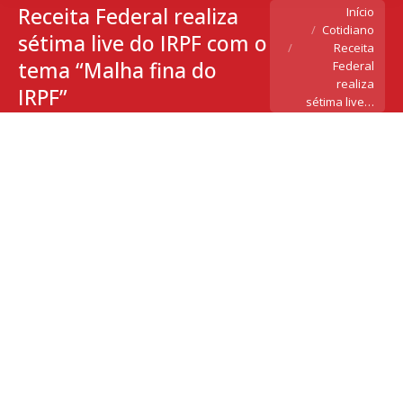
Receita Federal realiza
Você está aqui:
Início
Cotidiano
sétima live do IRPF com o
Receita
tema “Malha fina do
Federal
realiza
IRPF”
sétima live…