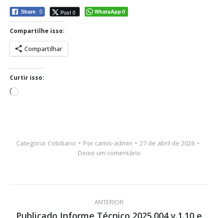
WhatsApp
Post 0
Share
0
0
Compartilhe isso:
Compartilhar
Curtir isso:
Carregando...
Categoria:
Cotidiano
Por
camis-admin
27 de abril de 2026
Deixe um comentário
Navegação
ANTERIOR
de
Publicado Informe Técnico 2025.004 v.1.10 e