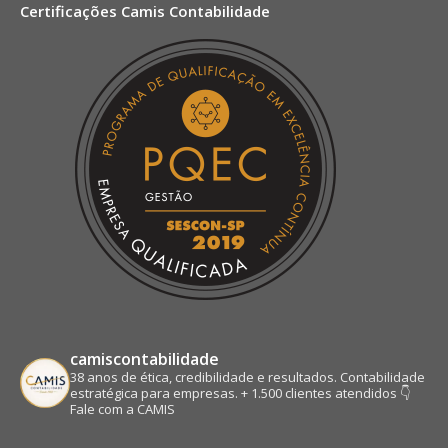
Certificações Camis Contabilidade
opens
opens
opens
opens
in
in
in
in
new
new
new
new
window
window
window
window
camiscontabilidade
38 anos de ética, credibilidade e resultados.
Contabilidade
estratégica para empresas.
+ 1.500 clientes atendidos
👇
Fale com a CAMIS