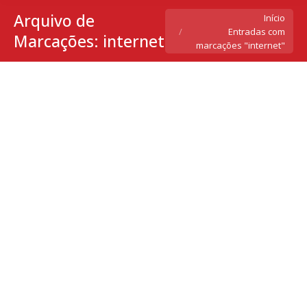
Arquivo de
Você está aqui:
Início
Entradas com
Marcações:
internet
marcações "internet"
Autoridades públicas começam a regular
Internet das Coisas
Notícias
Por
camis-admin
11 de setembro de 2019
Deixe um comentário
À medida que crescem a adoção e a importância da
chamada Internet das Coisas, o tema também
desperta interesse e chama a atenção de
autoridades públicas, de governos a agências
reguladoras, passando pelo Parlamento. Após o
anúncio do Plano Nacional de Internet das Coisas