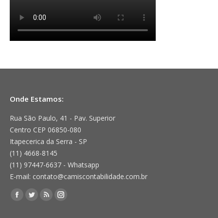
Onde Estamos:
Rua São Paulo, 41 - Pav. Superior
Centro CEP 06850-080
Itapecerica da Serra - SP
(11) 4668-8145
(11) 97447-6637 - Whatsapp
E-mail: contato@camiscontabilidade.com.br
Encontre-nos em:
Facebook
Twitter
Rss
Instagram
page
page
page
page