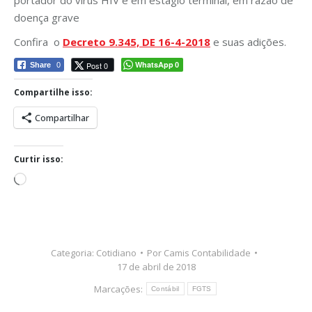
portador do vírus HIV e em estágio terminal, em razão de
doença grave
Confira o
Decreto 9.345, DE 16-4-2018
e suas adições.
WhatsApp
Post 0
Share
0
0
Compartilhe isso:
Compartilhar
Curtir isso:
Carregando...
Categoria:
Cotidiano
Por
Camis Contabilidade
17 de abril de 2018
Marcações:
Contábil
FGTS