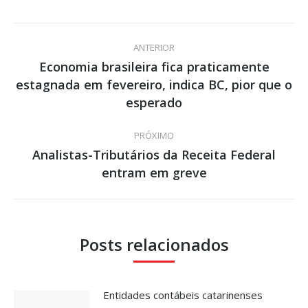
Navegação
ANTERIOR
de
Economia brasileira fica praticamente
estagnada em fevereiro, indica BC, pior que o
Post
post:
anterior:
esperado
PRÓXIMO
Analistas-Tributários da Receita Federal
Próximo
entram em greve
post:
Posts relacionados
Entidades contábeis catarinenses