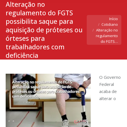
Alteração no
regulamento do FGTS
Você está aqui:
Início
possibilita saque para
Cotidiano
aquisição de próteses ou
Alteração no
regulamento
órteses para
do FGTS…
trabalhadores com
deficiência
O Governo
Federal
acaba de
alterar o