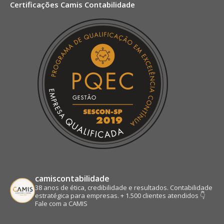
Certificações Camis Contabilidade
opens
opens
opens
opens
in
in
in
in
new
new
new
new
window
window
window
window
camiscontabilidade
38 anos de ética, credibilidade e resultados.
Contabilidade
estratégica para empresas.
+ 1.500 clientes atendidos
👇
Fale com a CAMIS