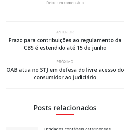
Deixe um comentário
Navegação
ANTERIOR
de
Prazo para contribuições ao regulamento da
Post
CBS é estendido até 15 de junho
post:
anterior:
PRÓXIMO
OAB atua no STJ em defesa do livre acesso do
Próximo
consumidor ao Judiciário
post:
Posts relacionados
Entidades contábeis catarinenses