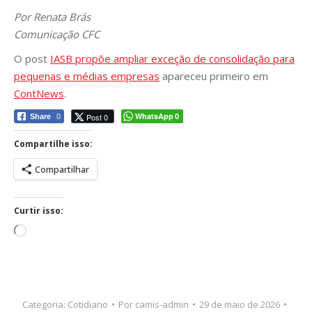
Por Renata Brás
Comunicação CFC
O post
IASB propõe ampliar exceção de consolidação para
pequenas e médias empresas
apareceu primeiro em
ContNews
.
WhatsApp
Post 0
Share
0
0
Compartilhe isso:
Compartilhar
Curtir isso:
Carregando...
Categoria:
Cotidiano
Por
camis-admin
29 de maio de 2026