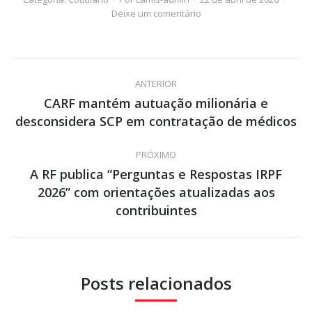
Deixe um comentário
Navegação
ANTERIOR
de
CARF mantém autuação milionária e
Post
desconsidera SCP em contratação de médicos
post:
anterior:
PRÓXIMO
A RF publica “Perguntas e Respostas IRPF
2026” com orientações atualizadas aos
Próximo
post:
contribuintes
Posts relacionados