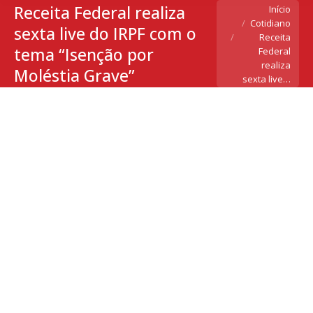
Receita Federal realiza
Você está aqui:
Início
Cotidiano
sexta live do IRPF com o
Receita
tema “Isenção por
Federal
realiza
Moléstia Grave”
sexta live…