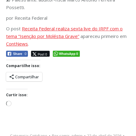
Possetti.
por Receita Federal
O post
Receita Federal realiza sexta live do IRPF com o
tema “Isenção por Moléstia Grave”
apareceu primeiro em
ContNews
.
WhatsApp
Post 0
Share
0
0
Compartilhe isso:
Compartilhar
Curtir isso:
Carregando...
Categoria:
Cotidiano
Por
camis-admin
22 de abril de 2026