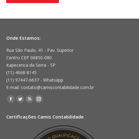
Onde Estamos:
Rua São Paulo, 41 - Pav. Superior
Centro CEP 06850-080
Itapecerica da Serra - SP
(11) 4668-8145
(11) 97447-6637 - Whatsapp
E-mail: contato@camiscontabilidade.com.br
Encontre-nos em:
Facebook
Twitter
Rss
Instagram
page
page
page
page
Certificações Camis Contabilidade
opens
opens
opens
opens
in
in
in
in
new
new
new
new