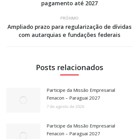
pagamento até 2027
post:
anterior:
PRÓXIMO
Ampliado prazo para regularização de dívidas
Próximo
com autarquias e fundações federais
post:
Posts relacionados
Participe da Missão Empresarial
Fenacon – Paraguai 2027
7 de agosto de 2026
Participe da Missão Empresarial
Fenacon – Paraguai 2027