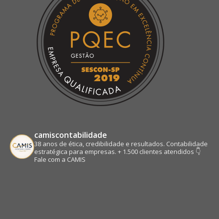
window
window
window
window
camiscontabilidade
38 anos de ética, credibilidade e resultados.
Contabilidade
estratégica para empresas.
+ 1.500 clientes atendidos
👇
Fale com a CAMIS