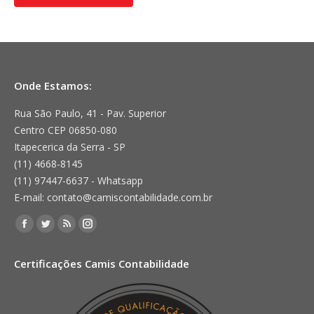
Onde Estamos:
Rua São Paulo, 41 - Pav. Superior
Centro CEP 06850-080
Itapecerica da Serra - SP
(11) 4668-8145
(11) 97447-6637 - Whatsapp
E-mail: contato@camiscontabilidade.com.br
Encontre-nos em:
Facebook
Twitter
Rss
Instagram
page
page
page
page
Certificações Camis Contabilidade
opens
opens
opens
opens
in
in
in
in
new
new
new
new