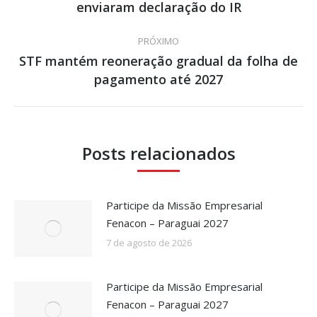
enviaram declaração do IR
post:
anterior:
PRÓXIMO
STF mantém reoneração gradual da folha de
Próximo
pagamento até 2027
post:
Posts relacionados
Participe da Missão Empresarial
Fenacon – Paraguai 2027
7 de agosto de 2026
Participe da Missão Empresarial
Fenacon – Paraguai 2027