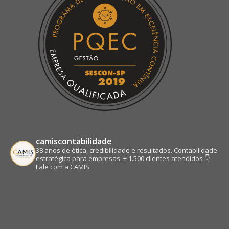
window
window
window
window
camiscontabilidade
38 anos de ética, credibilidade e resultados.
Contabilidade
estratégica para empresas.
+ 1.500 clientes atendidos
👇
Fale com a CAMIS