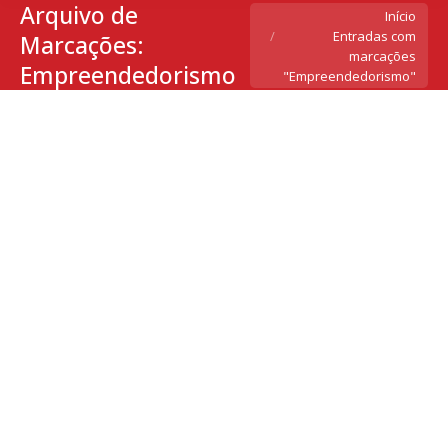
Arquivo de
Você está aqui:
Início
Entradas com
Marcações:
marcações
Empreendedorismo
"Empreendedorismo"
Sebrae e Canal Futura criam série
voltada ao empreendedorismo
Notícias
Por
camis-admin
5 de março de 2020
Deixe um comentário
Série Acerte o Passo estreia no Canal Futura no
próximo dia 5, acompanhando histórias de micro e
pequenos negócios em formato de reality show O
Brasil é um país empreendedor. Uma das
pesquisas mais importantes na área do
empreendedorismo, a pesquisa GEM (Global