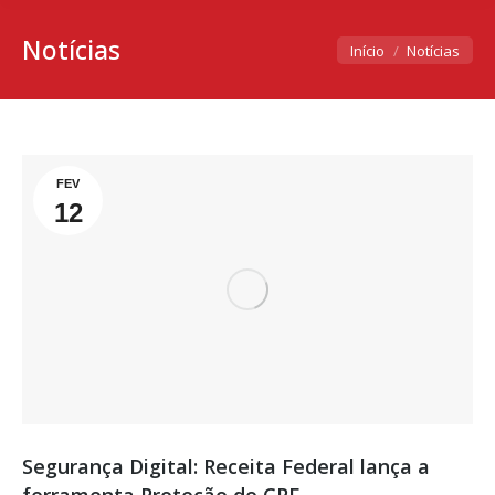
Notícias
Você está aqui:
Início
Notícias
FEV
12
Segurança Digital: Receita Federal lança a
ferramenta Proteção do CPF