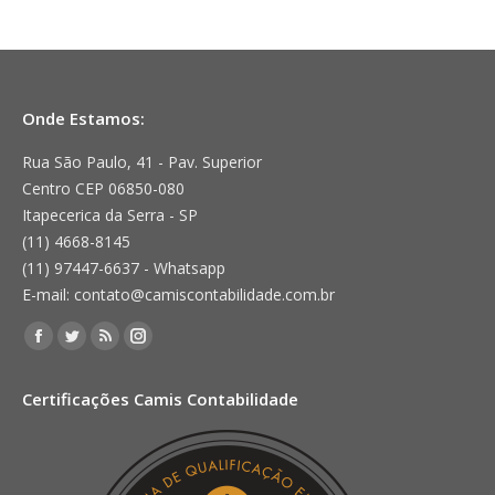
Onde Estamos:
Rua São Paulo, 41 - Pav. Superior
Centro CEP 06850-080
Itapecerica da Serra - SP
(11) 4668-8145
(11) 97447-6637 - Whatsapp
E-mail: contato@camiscontabilidade.com.br
Encontre-nos em:
Facebook
Twitter
Rss
Instagram
page
page
page
page
Certificações Camis Contabilidade
opens
opens
opens
opens
in
in
in
in
new
new
new
new
window
window
window
window