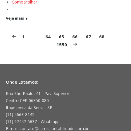
Compartilhar
Veja mais
1
…
64
65
66
67
68
…
1550
Onde Estamos:
Rua São Paulo, 41 - Pav. Superior
Centro CEP 06850-080
Itapecerica da Serra - SP
(11) 4668-8145
(11) 97447-6637 - Whatsapp
E-mail: contato@camiscontabilidade.com.br