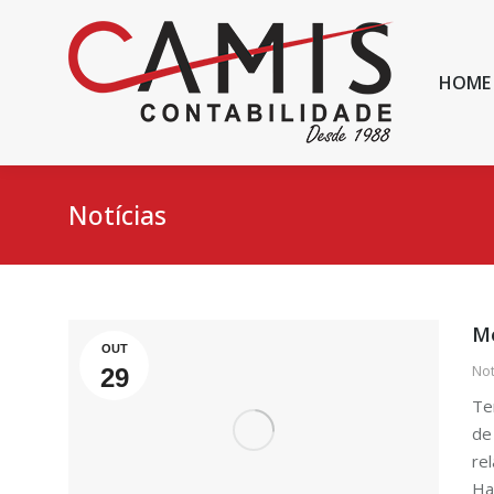
HOME
Notícias
Me
OUT
Not
29
Te
de
re
Ha