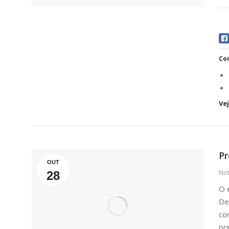
Com
Ve
Pr
OUT
Not
28
O 
De
co
pr