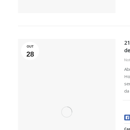
21
OUT
de
28
Not
Ab
Ho
se
da
Com