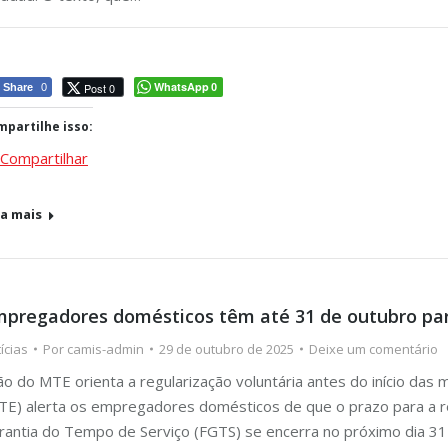
WhatsApp
Post 0
Share
0
0
partilhe isso:
Compartilhar
ja mais
pregadores domésticos têm até 31 de outubro par
ícias
Por
camis-admin
29 de outubro de 2025
Deixe um comentário
ão do MTE orienta a regularização voluntária antes do início das
TE) alerta os empregadores domésticos de que o prazo para a r
rantia do Tempo de Serviço (FGTS) se encerra no próximo dia 31