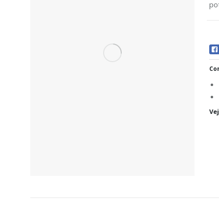
po
Com
Ve