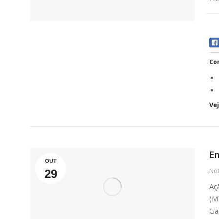
Com
Ve
Em
OUT
Not
29
Aç
(M
Ga