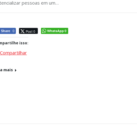
tencializar pessoas em um…
WhatsApp
Post 0
Share
0
0
partilhe isso:
Compartilhar
ja mais