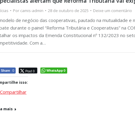
pecialistas alertam que Reforma Tributária vai ex
ícias
Por
camis-admin
28 de outubro de 2025
Deixe um comentário
modelo de negócio das cooperativas, pautado na mutualidade e na
bate durante o painel “Reforma Tributária e Cooperativas” na CO
talhar os impactos da Emenda Constitucional nº 132/2023 no seto
mpetitividade. Com a…
WhatsApp
Post 0
Share
0
0
partilhe isso:
Compartilhar
ja mais