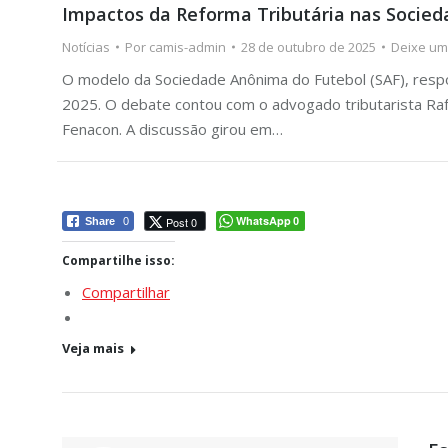
Impactos da Reforma Tributária nas Socied
Notícias
Por
camis-admin
28 de outubro de 2025
Deixe um
O modelo da Sociedade Anônima do Futebol (SAF), respo
2025. O debate contou com o advogado tributarista Rafa
Fenacon. A discussão girou em…
WhatsApp
Post 0
Share
0
0
Compartilhe isso:
Compartilhar
Veja mais