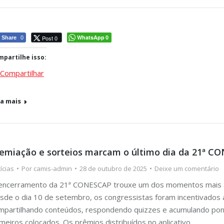
WhatsApp
Post 0
Share
0
0
partilhe isso:
Compartilhar
ja mais
emiação e sorteios marcam o último dia da 21ª C
ícias
Por
camis-admin
28 de outubro de 2025
Deixe um comentário
encerramento da 21ª CONESCAP trouxe um dos momentos mais agu
sde o dia 10 de setembro, os congressistas foram incentivados a i
mpartilhando conteúdos, respondendo quizzes e acumulando ponto
imeiros colocados. Os prêmios distribuídos no aplicativo…