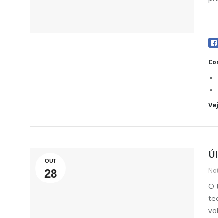
Com
Ve
Úl
OUT
Not
28
O 
te
vo