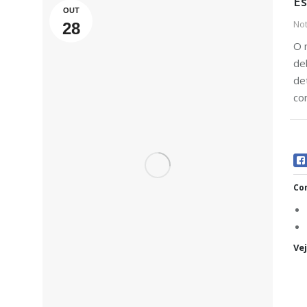
Es
OUT
Not
28
O 
de
de
co
Com
Ve