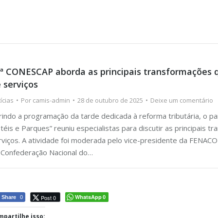
ª CONESCAP aborda as principais transformações qu
 serviços
ícias
Por
camis-admin
28 de outubro de 2025
Deixe um comentário
rindo a programação da tarde dedicada à reforma tributária, o pa
téis e Parques” reuniu especialistas para discutir as principais 
rviços. A atividade foi moderada pelo vice-presidente da FENACO
 Confederação Nacional do…
WhatsApp
Post 0
Share
0
0
partilhe isso: