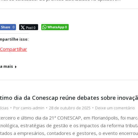
WhatsApp
Post 0
Share
0
0
partilhe isso:
Compartilhar
ja mais
timo dia da Conescap reúne debates sobre inovaçã
ícias
Por
camis-admin
28 de outubro de 2025
Deixe um comentário
terceiro e último dia da 21ª CONESCAP, em Florianópolis, foi mar
cnológica, estratégias de gestão e os impactos da reforma tributá
ltados a empresários, contadores e gestores, o evento encerro