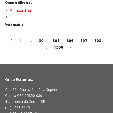
Compartilhe isso:
Compartilhar
Veja mais
1
…
304
305
306
307
308
…
1550
Onde Estamos:
Rua São Paulo, 41 - Pav. Superior
Centro CEP 06850-080
Itapecerica da Serra - SP
(11) 4668-8145