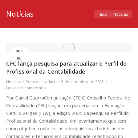
Notícias
Você está aqui:
Início
Notícias
SET
5
CFC lança pesquisa para atualizar o Perfil do
Profissional da Contabilidade
Notícias
Por
camis-admin
5 de setembro de 2025
Deixe um comentário
Por Daniel GuerraComunicação CFC O Conselho Federal de
Contabilidade (CFC) lançou, em parceria com a Fundação
Getulio Vargas (FGV), a edição 2025 da pesquisa Perfil do
Profissional da Contabilidade, um levantamento que tem
como objetivo conhecer as principais características dos
contadores e técnicos em contabilidade registrados no